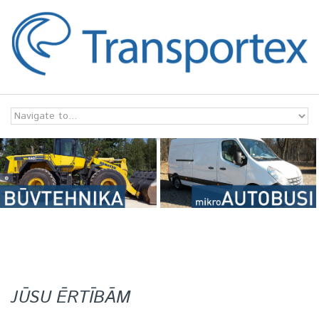
Skip to navigation
Skip to main content
JŪSU ĒRTĪBĀM