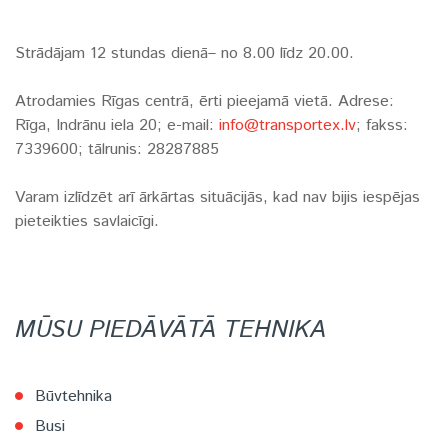
Strādājam 12 stundas dienā– no 8.00 līdz 20.00.
Atrodamies Rīgas centrā, ērti pieejamā vietā. Adrese:
Rīga, Indrānu iela 20; e-mail:
info@transportex.lv
; fakss:
7339600; tālrunis: 28287885
Varam izlīdzēt arī ārkārtas situācijās, kad nav bijis iespējas
pieteikties savlaicīgi.
MŪSU PIEDĀVĀTĀ TEHNIKA
Būvtehnika
Busi