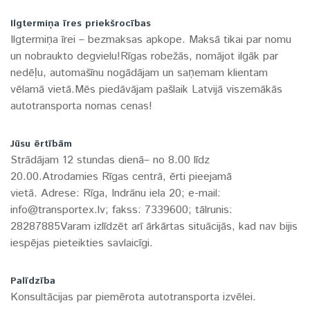
Ilgtermiņa īres priekšrocības
Ilgtermiņa īrei – bezmaksas apkope. Maksā tikai par nomu
un nobraukto degvielu!Rīgas robežās, nomājot ilgāk par
nedēļu, automašīnu nogādājam un saņemam klientam
vēlamā vietā.Mēs piedāvājam pašlaik Latvijā viszemākās
autotransporta nomas cenas!
Jūsu ērtībām
Strādājam 12 stundas dienā– no 8.00 līdz
20.00.Atrodamies Rīgas centrā, ērti pieejamā
vietā. Adrese: Rīga, Indrānu iela 20; e-mail:
info@transportex.lv; fakss: 7339600; tālrunis:
28287885Varam izlīdzēt arī ārkārtas situācijās, kad nav bijis
iespējas pieteikties savlaicīgi.
Palīdzība
Konsultācijas par piemērota autotransporta izvēlei.