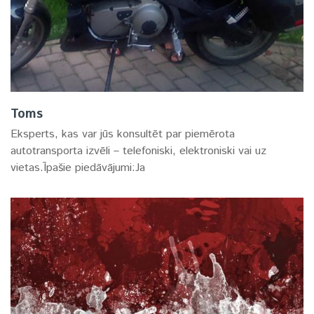
Toms
Eksperts, kas var jūs konsultēt par piemērota
autotransporta izvēli – telefoniski, elektroniski vai uz
vietas.Īpašie piedāvājumi:Ja