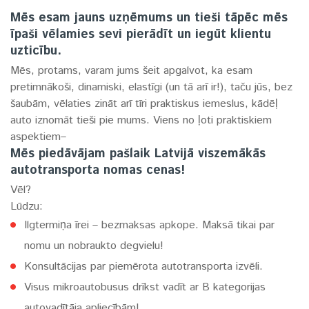
Mēs esam jauns uzņēmums un tieši tāpēc mēs
īpaši vēlamies sevi pierādīt un iegūt klientu
uzticību.
Mēs, protams, varam jums šeit apgalvot, ka esam
pretimnākoši, dinamiski, elastīgi (un tā arī ir!), taču jūs, bez
šaubām, vēlaties zināt arī tīri praktiskus iemeslus, kādēļ
auto iznomāt tieši pie mums. Viens no ļoti praktiskiem
aspektiem–
Mēs piedāvājam pašlaik Latvijā viszemākās
autotransporta nomas cenas!
Vēl?
Lūdzu:
Ilgtermiņa īrei – bezmaksas apkope. Maksā tikai par
nomu un nobraukto degvielu!
Konsultācijas par piemērota autotransporta izvēli.
Visus mikroautobusus drīkst vadīt ar B kategorijas
autovadītāja apliecībām!