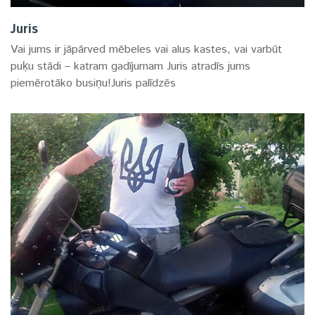
Juris
Vai jums ir jāpārved mēbeles vai alus kastes, vai varbūt
puķu stādi – katram gadījumam Juris atradīs jums
piemērotāko busiņu!Juris palīdzēs